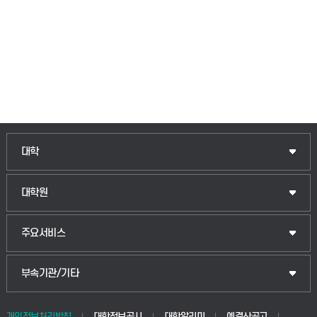
인문융합공공인재학부
대학
법경영학부
일반대학원
대학원
웰니스산업융합학부
산업대학원
입학안내
주요서비스
식물자원조경학부
공공정책대학원
웹메일
중앙도서관
부속기관/기타
동물생명융합학부
경영대학원
학사시스템(학부)
학생생활관(안성)
개인정보처리방침
대학정보공시
대학알리미
예결산공고