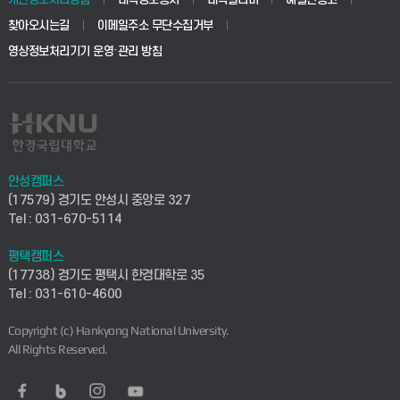
생명공학부
찾아오시는길
이메일주소 무단수집거부
교육대학원
학사시스템(전문학사 및 전공심화)
학생생활관(평택)
영상정보처리기기 운영·관리 방침
건설환경공학부
사이버캠퍼스(학부)
발전기금
사회안전시스템공학부
사이버캠퍼스(전문학사 및 전공심화)
산학협력단
식품생명화학공학부
시설바로처리서비스
취업지원센터
안성캠퍼스
(17579) 경기도 안성시 중앙로 327
컴퓨터응용수학부
연구실안전관리시스템
Tel : 031-670-5114
창업지원센터
ICT로봇기계공학부
평택캠퍼스
산학연구관리시스템
현장실습지원센터
(17738) 경기도 평택시 한경대학로 35
Tel : 031-610-4600
전자전기공학부
찾아오시는길(안성)
평생교육원
Copyright (c) Hankyong National University.
디자인건축융합학부
All Rights Reserved.
찾아오시는길(평택)
정보전산원
AI융합학부