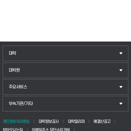
인문융합공공인재학부
대학
법경영학부
일반대학원
대학원
웰니스산업융합학부
산업대학원
입학안내
주요서비스
식물자원조경학부
공공정책대학원
웹메일
중앙도서관
부속기관/기타
동물생명융합학부
경영대학원
학사시스템(학부)
학생생활관(안성)
개인정보처리방침
대학정보공시
대학알리미
예결산공고
생명공학부
찾아오시는길
이메일주소 무단수집거부
교육대학원