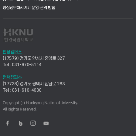
학사시스템(전문학사 및 전공심화)
학생생활관(평택)
영상정보처리기기 운영·관리 방침
건설환경공학부
사이버캠퍼스(학부)
발전기금
사회안전시스템공학부
사이버캠퍼스(전문학사 및 전공심화)
산학협력단
식품생명화학공학부
시설바로처리서비스
취업지원센터
안성캠퍼스
(17579) 경기도 안성시 중앙로 327
컴퓨터응용수학부
연구실안전관리시스템
Tel : 031-670-5114
창업지원센터
ICT로봇기계공학부
평택캠퍼스
산학연구관리시스템
현장실습지원센터
(17738) 경기도 평택시 삼남로 283
Tel : 031-610-4600
전자전기공학부
찾아오시는길(안성)
평생교육원
Copyright (c) Hankyong National University.
디자인건축융합학부
All Rights Reserved.
찾아오시는길(평택)
정보전산원
AI융합학부
통학버스안내(안성)
UD메이커스페이스