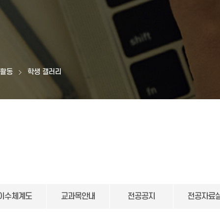
생활동
학생 갤러리
이수체계도
교과목안내
전공공지
전공자료