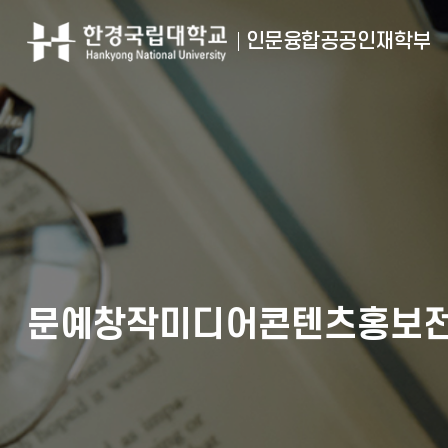
인문융합공공인재학부
문예창작미디어콘텐츠홍보