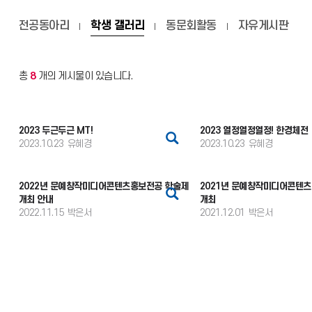
전공동아리
학생 갤러리
동문회활동
자유게시판
총
8
개의 게시물이 있습니다.
2023 두근두근 MT!
2023 열정열정열정! 한경체전
2023.10.23
유혜경
2023.10.23
유혜경
2022년 문예창작미디어콘텐츠홍보전공 학술제
2021년 문예창작미디어콘텐
개최 안내
개최
2022.11.15
박은서
2021.12.01
박은서