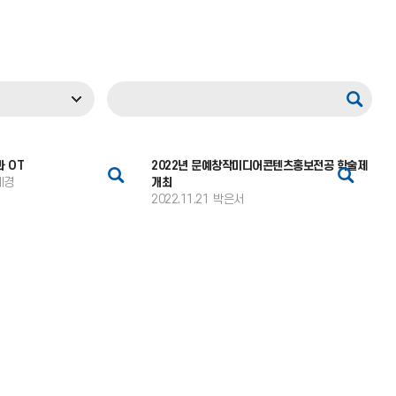
과 OT
2022년 문예창작미디어콘텐츠홍보전공 학술제
혜경
개최
2022.11.21
박은서