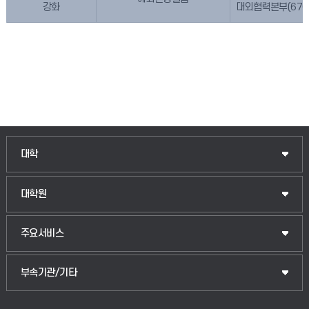
강화
대외협력본부(670-
인문융합공공인재학부
대학
법경영학부
일반대학원
대학원
웰니스산업융합학부
산업대학원
입학안내
주요서비스
식물자원조경학부
공공정책대학원
웹메일
중앙도서관
부속기관/기타
동물생명융합학부
경영대학원
학사시스템(학부)
학생생활관(안성)