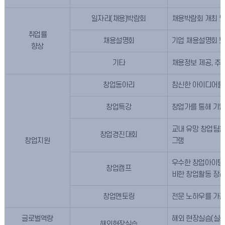
일자리(채용)박람회
채용박람회 개최 및
취업률
채용설명회
기업 채용설명회 
향상
기타
채용정보 제공, 추
창업동아리
참신한 아이디어를 
창업특강
창업가를 통해 기업
교내 유망 창업팀을
창업경진대회
창업지원
그램
우수한 창업아이템을
창업캠프
비한 창업활동 장
창업멘토링
전문 노하우를 가진
글로벌역량
해외 현장실습(실
해외현장실습