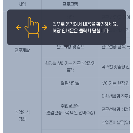
사업
프로그램
상담
진로 상담(자기이해
직업심리검사
직업흥미검사, 직
진로특강 및 캠프
진로설정(탐색)특강
진로개발
학과별 찾아가는 진로취업잡기
학과별 맞춤형 진로,
특강
열린상담실
찾아가는 현장 진
대학생활과 진로설정
취업교과목
진로선택과 취업준
취업인식
(졸업인증과목 택일 선택수강)
강화
취업준비실무(일반