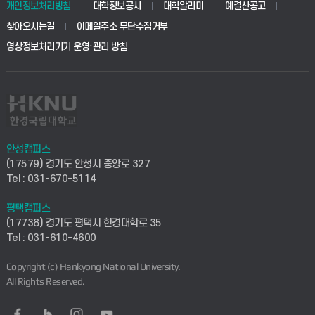
개인정보처리방침
대학정보공시
대학알리미
예결산공고
생명공학부
찾아오시는길
이메일주소 무단수집거부
교육대학원
학사시스템(전문학사 및 전공심화)
학생생활관(평택)
영상정보처리기기 운영·관리 방침
건설환경공학부
사이버캠퍼스(학부)
발전기금
사회안전시스템공학부
사이버캠퍼스(전문학사 및 전공심화)
산학협력단
식품생명화학공학부
시설바로처리서비스
취업지원센터
안성캠퍼스
(17579) 경기도 안성시 중앙로 327
컴퓨터응용수학부
연구실안전관리시스템
Tel : 031-670-5114
창업지원센터
ICT로봇기계공학부
평택캠퍼스
산학연구관리시스템
현장실습지원센터
(17738) 경기도 평택시 한경대학로 35
Tel : 031-610-4600
전자전기공학부
찾아오시는길(안성)
평생교육원
Copyright (c) Hankyong National University.
디자인건축융합학부
All Rights Reserved.
찾아오시는길(평택)
정보전산원