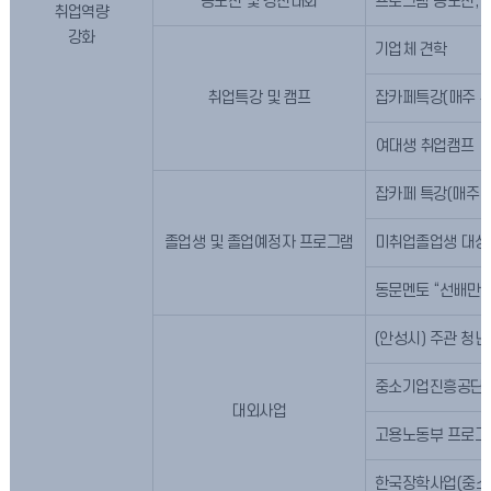
공모전 및 경진대회
프로그램 공모전, 
취업역량
강화
기업체 견학
취업특강 및 캠프
잡카페특강(매주 취
여대생 취업캠프
잡카페 특강(매주 
졸업생 및 졸업예정자 프로그램
미취업졸업생 대상
동문멘토 “선배만 
(안성시) 주관 청
중소기업진흥공단
대외사업
고용노동부 프로그램
한국장학사업(중소