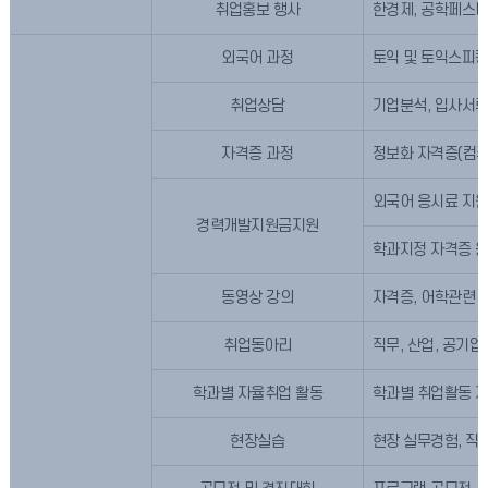
취업홍보 행사
한경제, 공학페스티
외국어 과정
토익 및 토익스피킹
취업상담
기업분석, 입사서류
자격증 과정
정보화 자격증(컴퓨
외국어 응시료 지
경력개발지원금지원
학과지정 자격증 
동영상 강의
자격증, 어학관련 
취업동아리
직무, 산업, 공기
학과별 자율취업 활동
학과별 취업활동 지
현장실습
현장 실무경험, 직