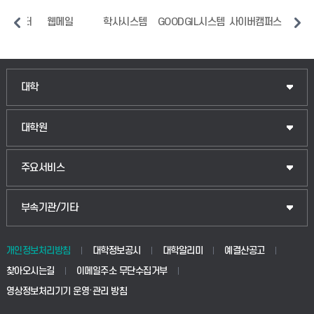
지원센터
웹메일
학사시스템
GOODGIL시스템
사이버캠퍼스
중
인문융합공공인재학부
대학
법경영학부
일반대학원
대학원
웰니스산업융합학부
산업대학원
입학안내
주요서비스
식물자원조경학부
공공정책대학원
웹메일
중앙도서관
부속기관/기타
동물생명융합학부
경영대학원
학사시스템(학부)
학생생활관(안성)
개인정보처리방침
대학정보공시
대학알리미
예결산공고
생명공학부
찾아오시는길
이메일주소 무단수집거부
교육대학원
학사시스템(전문학사 및 전공심화)
학생생활관(평택)
영상정보처리기기 운영·관리 방침
건설환경공학부
사이버캠퍼스(학부)