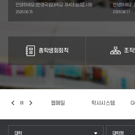
안녕하세요:)한경국립대학교 제4대 始花[시화] 총학생회 한경체전 TF팀입니다!약 4주간 진행된 2026 한경체전 이 학우 여러분의 뜨거운 응원 속에 막을 내렸습니다. 뛰는 순간
2026.06.15
2026.04.17
총학생회회칙
조직
웹메일
학사시스템
GOODGIL시스템
인문융합공공인재학부
일반대학원
대학
대학원