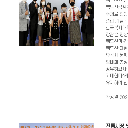
백두산연구센
백두산공정의
주제로 진행
설립 기념 
한국복지대학
장관은 영상
백두산과 간
백두산 재현
유석재 문화
임태희 총장
공유하고자 
기대한다"라
유지하며 진
작성일
202
전통시장 