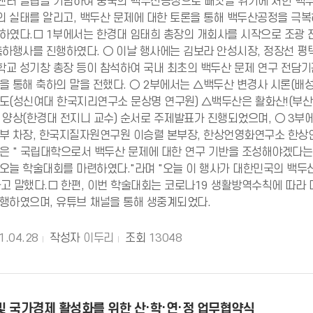
터 설립을 기념하여 중국의 백두산공정으로 빼앗길 위기에 처한 백두
 실태를 알리고, 백두산 문제에 대한 토론을 통해 백두산공정을 극복하
하였다.□ 1부에서는 한경대 임태희 총장의 개회사를 시작으로 조광
축하행사를 진행하였다. ○ 이날 행사에는 김보라 안성시장, 정장선 평
교 성기창 총장 등이 참석하여 국내 최초의 백두산 문제 연구 전담기
을 통해 축하의 말을 전했다. ○ 2부에서는 △백두산 변경사 시론(배
도(성신여대 한국지리연구소 문상명 연구원) △백두산은 활화산!(부산
 양상(한경대 전지니 교수) 순서로 주제발표가 진행되었으며, ○ 3
부 차장, 한국지질자원연구원 이승렬 본부장, 한상언영화연구소 한상언
은 " 국립대학으로서 백두산 문제에 대한 연구 기반을 조성해야겠다는
오늘 학술대회를 마련하였다."라며 "오늘 이 행사가 대한민국의 백두
고 말했다.□ 한편, 이번 학술대회는 코로나19 생활방역수칙에 따라
행하였으며, 유튜브 채널을 통해 생중계되었다.
1.04.28
작성자
이두리
조회
13048
및 국가경제 활성화를 위한 산·학·연·정 업무협약식