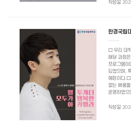
작성일
202
한경국립대
□ 우리 대
해당 과정은
프로그램이다
되었으며, 
예정이다.□
없는 배움을
운영하였으며
작성일
202