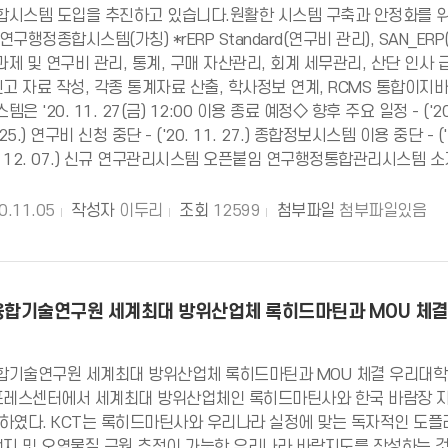
시스템 도입을 추진하고 있습니다.원활한 시스템 구축과 안정화를 위하
구행정종합시스템(가칭) *rERP Standard(연구비 관리), SAN_ERP
과제 및 연구비 관리, 통계, 구매 자산관리, 회계 세무관리, 산단 인사
고 자료 작성, 각종 통계자료 산출, 학사정보 연계, RCMS 통합이지바로 모듈
 '20. 11. 27(금) 12:00 이용 종료 예정◇ 향후 주요 일정 - ('
11. 25.) 연구비 신청 중단 - ('20. 11. 27.) 종합정보시스템 이용 중단 
20. 12. 07.) 신규 연구관리시스템 오픈붙임 연구행정통합관리시스템 
0.11.05
작성자
이두리
조회
12599
첨부파일
첨부파일있음
합기술연구원 세계최대 방위산업체 록히드마틴과 MOU 체결
기술연구원 세계최대 방위산업체 록히드마틴과 MOU 체결 우리대학 
프레스센터에서 세계최대 방위산업체인 록히드마틴사와 한국 바람장 지도
하였다. KCT는 록히드마틴사와 우리나라 실정에 맞는 독자적인 도플러
먼지 및 오염물질 근원 추적이 가능한 우리나라 바람지도를 작성하는 것을