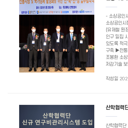
- 소상공인
소상공인시장
(유제철 원
인구 밀집 
있도록 적극
구축 ▶전통
조봉환 소상
저감기술 보
작성일
202
산학협력단
산학협력단 