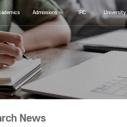
cademics
Admissions
IRC
University 
arch News