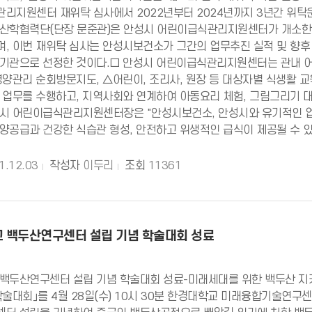
리지원센터 재위탁 심사에서 2022년부터 2024년까지 3년간 위탁운
산학협력단(단장 문준관)은 안성시 어린이급식관리지원센터가 개소한 2
, 이번 재위탁 심사는 안성시보건소가 그간의 업무추진 실적 및 향후
기관으로 선정한 것이다.□ 안성시 어린이급식관리지원센터는 관내 어
영양관리 순회방문지도, △어린이, 조리사, 원장 등 대상자별 식생활 교
 업무를 수행하고, 지역사회와 연계하여 아동요리 체험, 그림그리기 
시 어린이급식관리지원센터장은 "안성시보건소, 안성시와 유기적인 
양공급과 건강한 식습관 형성, 안전하고 위생적인 급식이 제공될 수 있
1.12.03
작성자
이두리
조회
11361
 백두산연구센터 설립 기념 학술대회 성료
백두산연구센터 설립 기념 학술대회 성료-미래세대를 위한 백두산 
학술대회」를 4월 28일(수) 10시 30분 한경대학교 미래융합기술연