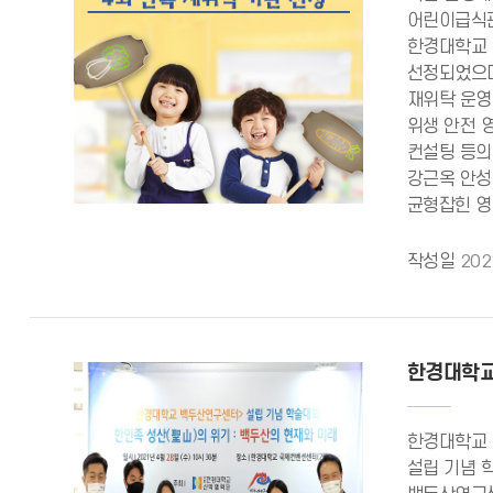
어린이급식관
한경대학교 
선정되었으며
재위탁 운영
위생 안전 
컨설팅 등의
강근옥 안성
균형잡힌 영
작성일
202
한경대학교
한경대학교 
설립 기념 