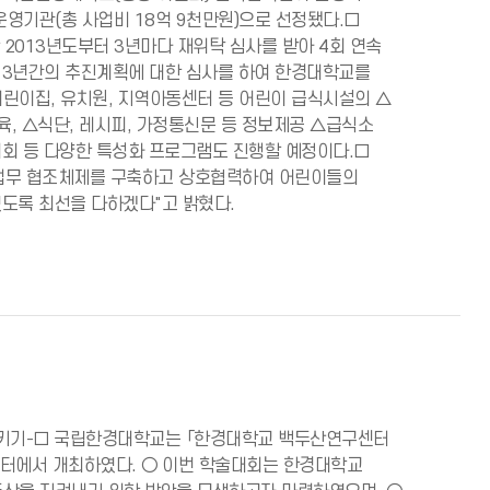
영기관(총 사업비 18억 9천만원)으로 선정됐다.□
013년도부터 3년마다 재위탁 심사를 받아 4회 연속
 3년간의 추진계획에 대한 심사를 하여 한경대학교를
린이집, 유치원, 지역아동센터 등 어린이 급식시설의 △
육, △식단, 레시피, 가정통신문 등 정보제공 △급식소
대회 등 다양한 특성화 프로그램도 진행할 예정이다.□
업무 협조체제를 구축하고 상호협력하여 어린이들의
도록 최선을 다하겠다"고 밝혔다.
지키기-□ 국립한경대학교는 「한경대학교 백두산연구센터
구센터에서 개최하였다. ○ 이번 학술대회는 한경대학교