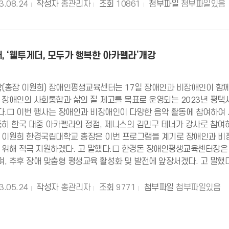
3.08.24
작성자
총관리자
조회
10861
첨부파일
첨부파일있음
, ‘웰투게더, 모두가 행복한 아카펠라’개강
학(총장 이원희) 장애인평생교육센터는 17일 장애인과 비장애인이 함께
 장애인의 사회통합과 삶의 질 제고를 목표로 운영되는 2023년 평택
.□ 이번 행사는 장애인과 비장애인이 다양한 음악 활동에 참여하여
특히 한국 대중 아카펠라의 정점, 제니스의 김민구 테너가 강사로 참여
 이원희 한경국립대학교 총장은 이번 프로그램을 계기로 장애인과 비장
 위해 적극 지원하겠다. 고 말했다.□ 한경돈 장애인평생교육센터장은
, 추후 장애 맞춤형 평생교육 활성화 및 발전에 앞장서겠다. 고 말했다
3.05.24
작성자
총관리자
조회
9771
첨부파일
첨부파일있음