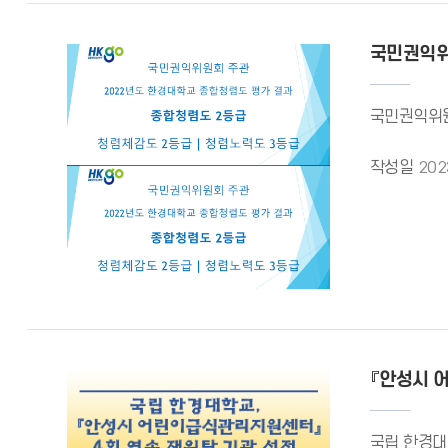
국민권익위
국민권익위원
작성일
202
『안성시 
국립 한경대