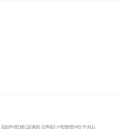
□ 국립한경대학교(총장 이원희) 산학협력단이 안성시