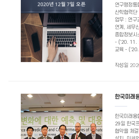
연구행정통합
산학협력단 연
업무 : 연구
연계, 세무신
종합정보시스템은
- ('20. 
교육 - ('
작성일
202
한국미래융
한국미래융합
29일 한국
협약을 체결
설치, 미세