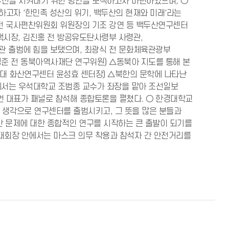
산을 지켜내기 위한 방안을 모색하고자 마련하였으며, ○
고자 '한민족 성산의 위기, 백두산의 현재와 미래'라는
 전 국사편찬위원회 위원장의 기조 강연 등 백두산연구센터
택시장, 김진홍 전 방공유도탄사령부 사령관,
관 출범에 힘을 보탰으며, 최광식 전 문화체육관광부
성준 전 동북아역사재단 연구위원) △동북아 지도를 통해 본
대 화산연구센터 윤성효 센터장) △북한의 문학에 나타난
부에서는 우석대학교 조범종 교수가 좌장을 맡아 조선일보
 대표가 패널로 참석해 종합토론을 펼쳤다. ○ 한경대학교
 생각으로 연구센터를 출범시키고, 그 뜻을 많은 분들과
산 문제에 대한 종합적인 연구를 시작하는 큰 출발이 되기를
 대회장 안에서는 마스크 의무 착용과 참석자 간 안전거리를