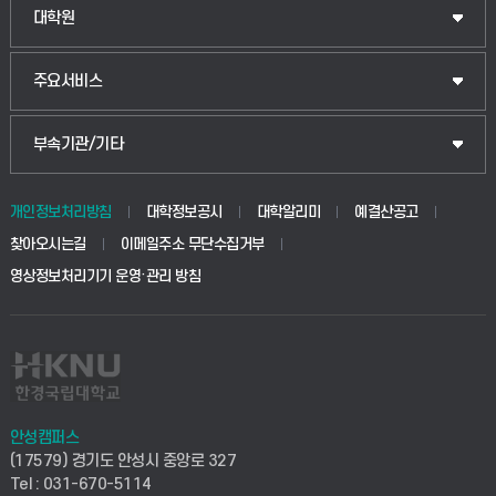
법경영학부
일반대학원
대학원
웰니스산업융합학부
산업대학원
입학안내
주요서비스
식물자원조경학부
공공정책대학원
웹메일
중앙도서관
부속기관/기타
동물생명융합학부
경영대학원
학사시스템(학부)
학생생활관(안성)
개인정보처리방침
대학정보공시
대학알리미
예결산공고
생명공학부
찾아오시는길
이메일주소 무단수집거부
교육대학원
학사시스템(전문학사 및 전공심화)
학생생활관(평택)
영상정보처리기기 운영·관리 방침
건설환경공학부
사이버캠퍼스(학부)
발전기금
사회안전시스템공학부
사이버캠퍼스(전문학사 및 전공심화)
산학협력단
식품생명화학공학부
시설바로처리서비스
취업지원센터
안성캠퍼스
(17579) 경기도 안성시 중앙로 327
컴퓨터응용수학부
연구실안전관리시스템
Tel : 031-670-5114
창업지원센터