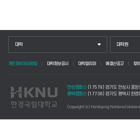
대학
대학원
개인정보처리방침
대학정보공시
대학알리미
예결산공고
찾
안성캠퍼스
(17579) 경기도 안성시 중앙
평택캠퍼스
(17738) 경기도 평택시 한
Copyright (c) Hankyong National Universi