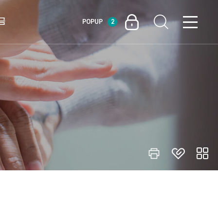
금
POPUP
2