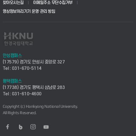
생명공학부
찾아오시는길
이메일주소 무단수집거부
교육대학원
학사시스템(전문학사 및 전공심화)
학생생활관(평택)
영상정보처리기기 운영·관리 방침
건설환경공학부
사이버캠퍼스(학부)
발전기금
사회안전시스템공학부
사이버캠퍼스(전문학사 및 전공심화)
산학협력단
식품생명화학공학부
시설바로처리서비스
취업지원센터
안성캠퍼스
(17579) 경기도 안성시 중앙로 327
컴퓨터응용수학부
연구실안전관리시스템
Tel : 031-670-5114
창업지원센터
ICT로봇기계공학부
평택캠퍼스
산학연구관리시스템
현장실습지원센터
(17738) 경기도 평택시 삼남로 283
Tel : 031-610-4600
전자전기공학부
찾아오시는길(안성)
평생교육원
Copyright (c) Hankyong National University.
디자인건축융합학부
All Rights Reserved.
찾아오시는길(평택)
정보전산원
AI융합학부
통학버스안내(안성)
UD메이커스페이스