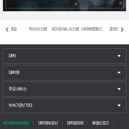
일
학사시스템
GOODGIL시스템
사이버캠퍼스
중앙도서관
장애
인문융합공공인재학부
대학
법경영학부
일반대학원
대학원
웰니스산업융합학부
산업대학원
입학안내
주요서비스
식물자원조경학부
공공정책대학원
웹메일
중앙도서관
부속기관/기타
동물생명융합학부
경영대학원
학사시스템(학부)
학생생활관(안성)
개인정보처리방침
대학정보공시
대학알리미
예결산공고