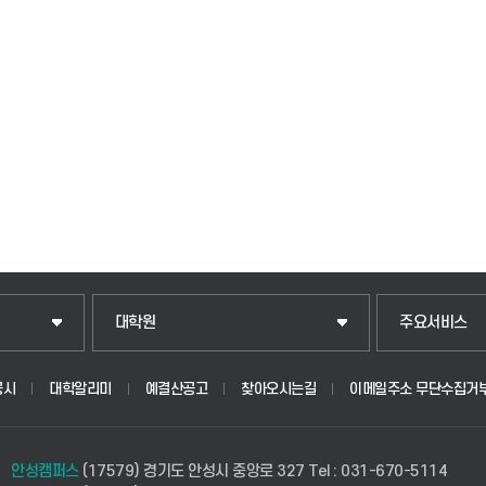
일반대학원
입학안내
대학원
주요서비스
산업대학원
웹메일
공시
대학알리미
예결산공고
찾아오시는길
이메일주소 무단수집거
공공정책대학원
학사시스템(학
안성캠퍼스
(17579) 경기도 안성시 중앙로 327
Tel : 031-670-5114