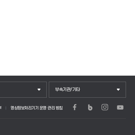
중앙도서관
부속기관/기타
학생생활관(안성)
부
영상정보처리기기 운영·관리 방침
부)
학생생활관(평택)