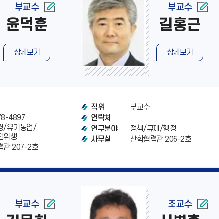
부교수
부교수
윤덕훈
길홍근
상세보기
상세보기
부교수
직위
78-4897
연락처
경/유기농업/
정책/규제/행정
연구분야
전위생
산학협력관 206-2호
사무실
관 207-2호
부교수
조교수