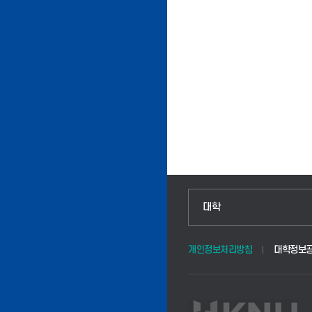
인문융합공공인재학부
대학
법경영학부
개인정보처리방침
대학정보
웰니스산업융합학부