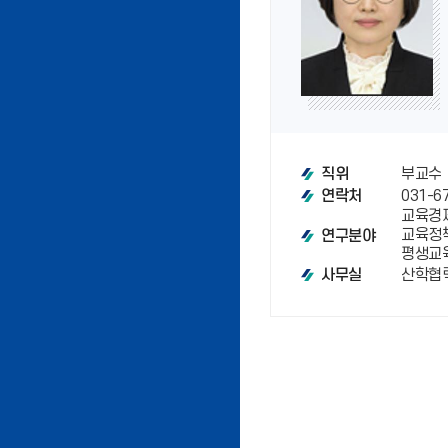
부교수
직위
031-6
연락처
교육경제
교육정책
연구분야
평생교
산학협력
사무실