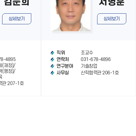
김문희
서병훈
상세보기
상세보기
조교수
직위
78-4895
031-678-4896
연락처
(재정)/
기술창업
연구분야
(행정)/
산학협력관 206-1호
사무실
육
관 207-1호