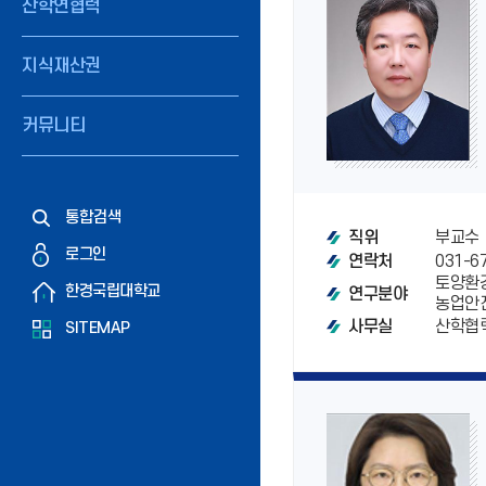
산학연협력
지식재산권
커뮤니티
통합검색
부교수
직위
로그인
031-6
연락처
토양환
한경국립대학교
연구분야
농업안
산학협력
사무실
SITEMAP