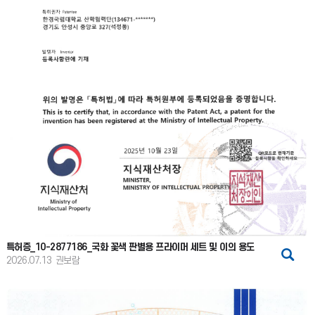
특허증_10-2877186_국화 꽃색 판별용 프라이머 세트 및 이의 용도
2026.07.13
권보람