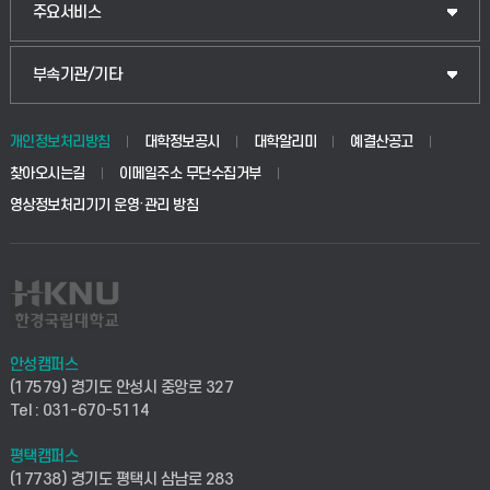
산업대학원
입학안내
주요서비스
식물자원조경학부
공공정책대학원
웹메일
중앙도서관
부속기관/기타
동물생명융합학부
경영대학원
학사시스템(학부)
학생생활관(안성)
개인정보처리방침
대학정보공시
대학알리미
예결산공고
생명공학부
찾아오시는길
이메일주소 무단수집거부
교육대학원
학사시스템(전문학사 및 전공심화)
학생생활관(평택)
영상정보처리기기 운영·관리 방침
건설환경공학부
사이버캠퍼스(학부)
발전기금
사회안전시스템공학부
사이버캠퍼스(전문학사 및 전공심화)
산학협력단
식품생명화학공학부
시설바로처리서비스
취업지원센터
안성캠퍼스
(17579) 경기도 안성시 중앙로 327
컴퓨터응용수학부
연구실안전관리시스템
Tel : 031-670-5114
창업지원센터
ICT로봇기계공학부
평택캠퍼스
산학연구관리시스템
현장실습지원센터
(17738) 경기도 평택시 삼남로 283