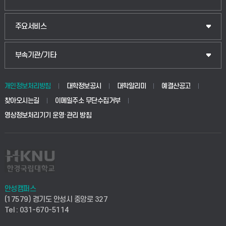
웰니스산업융합학부
산업대학원
입학안내
주요서비스
식물자원조경학부
공공정책대학원
웹메일
중앙도서관
부속기관/기타
동물생명융합학부
경영대학원
학사시스템(학부)
학생생활관(안성)
개인정보처리방침
대학정보공시
대학알리미
예결산공고
생명공학부
찾아오시는길
이메일주소 무단수집거부
교육대학원
학사시스템(전문학사 및 전공심화)
학생생활관(평택)
영상정보처리기기 운영·관리 방침
건설환경공학부
사이버캠퍼스(학부)
발전기금
사회안전시스템공학부
사이버캠퍼스(전문학사 및 전공심화)
산학협력단
식품생명화학공학부
시설바로처리서비스
취업지원센터
안성캠퍼스
(17579) 경기도 안성시 중앙로 327
컴퓨터응용수학부
연구실안전관리시스템
Tel : 031-670-5114
창업지원센터