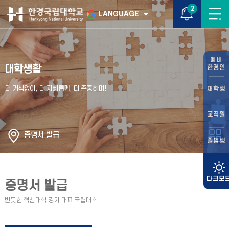
2
LANGUAGE
예비
대학생활
한경인
재학생
교직원
증명서 발급
졸업생
증명서 발급