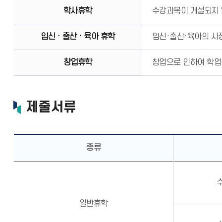
학사휴학
수강과목이 개설되지 
임신ㆍ출산ㆍ육아 휴학
임신·출산·육아의 사정
창업휴학
창업으로 인하여 학업을
제출서류
종류
일반휴학