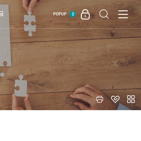
금
POPUP
2