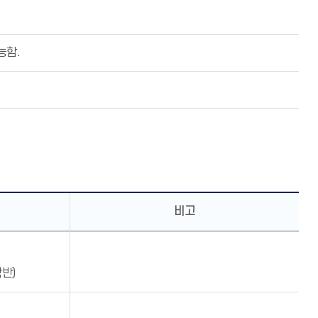
능함.
비고
반)