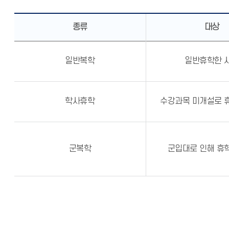
종류
대상
일반복학
일반휴학한 
학사휴학
수강과목 미개설로 
군복학
군입대로 인해 휴