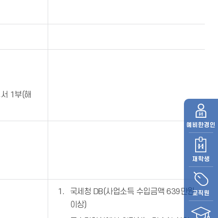
서 1부(해
예비
한경인
재학생
국세청 DB(사업소득 수입금액 639만원
교직원
이상)