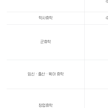
학사휴학
군휴학
임신ㆍ출산ㆍ육아 휴학
창업휴학