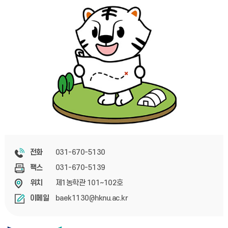
031-670-5130
전화
031-670-5139
팩스
제1농학관 101~102호
위치
baek1130@hknu.ac.kr
이메일