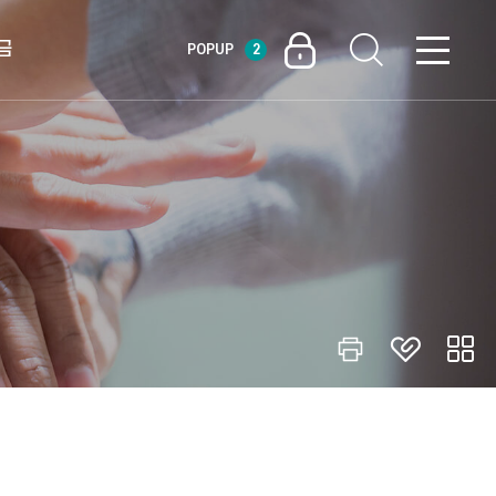
금
POPUP
2