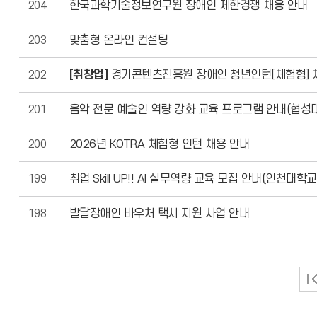
204
한국과학기술정보연구원 장애인 제한경쟁 채용 안내
203
맞춤형 온라인 컨설팅
202
[취창업]
경기콘텐츠진흥원 장애인 청년인턴[체험형] 
201
음악 전문 예술인 역량 강화 교육 프로그램 안내(협성
200
2026년 KOTRA 체험형 인턴 채용 안내
199
취업 Skill UP!! AI 실무역량 교육 모집 안내(인천대학교
198
발달장애인 바우처 택시 지원 사업 안내