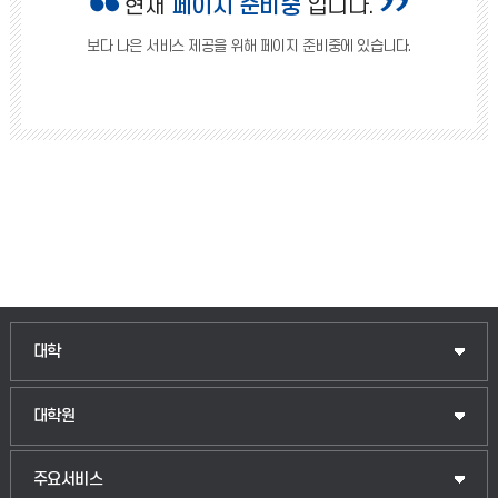
현재
페이지 준비중
입니다.
보다 나은 서비스 제공을 위해 페이지 준비중에 있습니다.
인문융합공공인재학부
대학
법경영학부
일반대학원
대학원
웰니스산업융합학부
산업대학원
입학안내
주요서비스