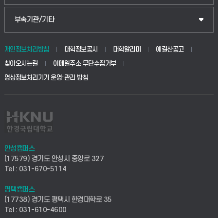
식물자원조경학부
공공정책대학원
웹메일
중앙도서관
부속기관/기타
동물생명융합학부
경영대학원
학사시스템(학부)
학생생활관(안성)
개인정보처리방침
대학정보공시
대학알리미
예결산공고
생명공학부
찾아오시는길
이메일주소 무단수집거부
교육대학원
학사시스템(전문학사 및 전공심화)
학생생활관(평택)
영상정보처리기기 운영·관리 방침
건설환경공학부
사이버캠퍼스(학부)
발전기금
사회안전시스템공학부
사이버캠퍼스(전문학사 및 전공심화)
산학협력단
식품생명화학공학부
시설바로처리서비스
취업지원센터
안성캠퍼스
(17579) 경기도 안성시 중앙로 327
컴퓨터응용수학부
연구실안전관리시스템
Tel : 031-670-5114
창업지원센터
ICT로봇기계공학부
평택캠퍼스
산학연구관리시스템
현장실습지원센터
(17738) 경기도 평택시 한경대학로 35
Tel : 031-610-4600
전자전기공학부