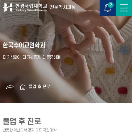
2
전문학사과정
한국수어교원학과
졸업 후 진로
졸업 후 진로