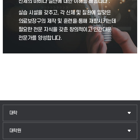
신체의 마비나 절단에 대한 이해를 배웁니다．
실습 시설을 갖추고, 각 신체 및 질환에 알맞은
의료보장구의 제작 및 훈련을 통해 재활시키는데
필요한 전문 지식을 갖춘 창의적이고 인간다운
전문가를 양성합니다.
인문융합공공인재학부
대학
법경영학부
일반대학원
대학원