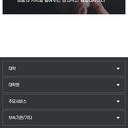
상품의 가치를 높여주는 창의적인 제품디자이너
인문융합공공인재학부
대학
법경영학부
일반대학원
대학원
웰니스산업융합학부
산업대학원
입학안내
주요서비스
식물자원조경학부
공공정책대학원
웹메일
중앙도서관
부속기관/기타
동물생명융합학부