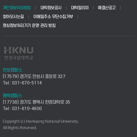
경영대학원
학사시스템(학부)
학생생활관(안성)
개인정보처리방침
대학정보공시
대학알리미
예결산공고
생명공학부
찾아오시는길
이메일주소 무단수집거부
교육대학원
학사시스템(전문학사 및 전공심화)
학생생활관(평택)
영상정보처리기기 운영·관리 방침
건설환경공학부
사이버캠퍼스(학부)
발전기금
사회안전시스템공학부
사이버캠퍼스(전문학사 및 전공심화)
산학협력단
식품생명화학공학부
시설바로처리서비스
취업지원센터
안성캠퍼스
(17579) 경기도 안성시 중앙로 327
컴퓨터응용수학부
연구실안전관리시스템
Tel : 031-670-5114
창업지원센터
ICT로봇기계공학부
평택캠퍼스
산학연구관리시스템
현장실습지원센터
(17738) 경기도 평택시 한경대학로 35
Tel : 031-610-4600
전자전기공학부
찾아오시는길(안성)
평생교육원
Copyright (c) Hankyong National University.
디자인건축융합학부
All Rights Reserved.
찾아오시는길(평택)
정보전산원