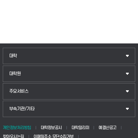
인문융합공공인재학부
대학
법경영학부
일반대학원
대학원
웰니스산업융합학부
산업대학원
입학안내
주요서비스
식물자원조경학부
공공정책대학원
웹메일
중앙도서관
부속기관/기타
동물생명융합학부
경영대학원
학사시스템(학부)
학생생활관(안성)
개인정보처리방침
대학정보공시
대학알리미
예결산공고
생명공학부
찾아오시는길
이메일주소 무단수집거부
교육대학원