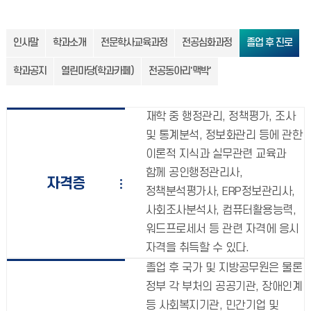
인사말
학과소개
전문학사교육과정
전공심화과정
졸업 후 진로
학과공지
열린마당(학과카페)
전공동아리'맥박'
재학 중 행정관리, 정책평가, 조사
및 통계분석, 정보화관리 등에 관한
이론적 지식과 실무관련 교육과
함께 공인행정관리사,
자격증
정책분석평가사, ERP정보관리사,
사회조사분석사, 컴퓨터활용능력,
워드프로세서 등 관련 자격에 응시
자격을 취득할 수 있다.
졸업 후 국가 및 지방공무원은 물론
정부 각 부처의 공공기관, 장애인계
등 사회복지기관, 민간기업 및