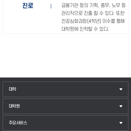
진로
금융기관 등의 기획, 총무, 노무 등
관리직으로 진출 할 수 있다. 또한
전공심화과정(4학년) 이수를 통해
대학원에 진학할 수 있다.
인문융합공공인재학부
대학
법경영학부
일반대학원
대학원
웰니스산업융합학부
산업대학원
입학안내
주요서비스