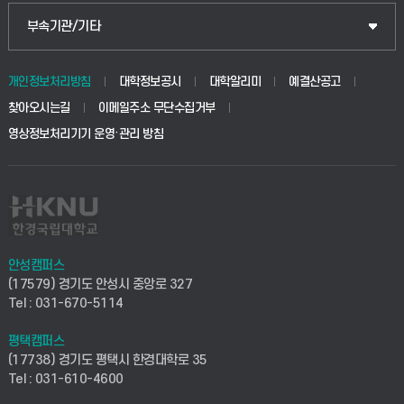
식물자원조경학부
공공정책대학원
웹메일
중앙도서관
부속기관/기타
동물생명융합학부
경영대학원
학사시스템(학부)
학생생활관(안성)
개인정보처리방침
대학정보공시
대학알리미
예결산공고
생명공학부
찾아오시는길
이메일주소 무단수집거부
교육대학원
학사시스템(전문학사 및 전공심화)
학생생활관(평택)
영상정보처리기기 운영·관리 방침
건설환경공학부
사이버캠퍼스(학부)
발전기금
사회안전시스템공학부
사이버캠퍼스(전문학사 및 전공심화)
산학협력단
식품생명화학공학부
시설바로처리서비스
취업지원센터
안성캠퍼스
(17579) 경기도 안성시 중앙로 327
컴퓨터응용수학부
연구실안전관리시스템
Tel : 031-670-5114
창업지원센터
ICT로봇기계공학부
평택캠퍼스
산학연구관리시스템
현장실습지원센터
(17738) 경기도 평택시 한경대학로 35
Tel : 031-610-4600
전자전기공학부
찾아오시는길(안성)
평생교육원