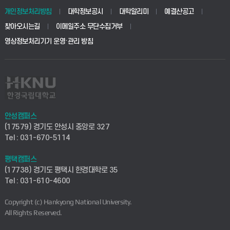
경영대학원
학사시스템(학부)
학생생활관(안성)
개인정보처리방침
대학정보공시
대학알리미
예결산공고
생명공학부
찾아오시는길
이메일주소 무단수집거부
교육대학원
학사시스템(전문학사 및 전공심화)
학생생활관(평택)
영상정보처리기기 운영·관리 방침
건설환경공학부
사이버캠퍼스(학부)
발전기금
사회안전시스템공학부
사이버캠퍼스(전문학사 및 전공심화)
산학협력단
식품생명화학공학부
시설바로처리서비스
취업지원센터
안성캠퍼스
(17579) 경기도 안성시 중앙로 327
컴퓨터응용수학부
연구실안전관리시스템
Tel : 031-670-5114
창업지원센터
ICT로봇기계공학부
평택캠퍼스
산학연구관리시스템
현장실습지원센터
(17738) 경기도 평택시 한경대학로 35
Tel : 031-610-4600
전자전기공학부
찾아오시는길(안성)
평생교육원
Copyright (c) Hankyong National University.
디자인건축융합학부
All Rights Reserved.
찾아오시는길(평택)
정보전산원