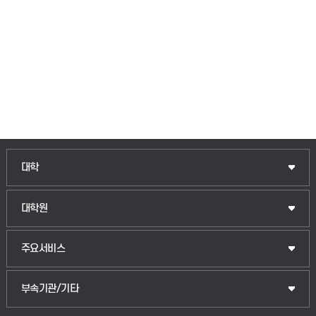
인문융합공공인재학부
대학
법경영학부
일반대학원
대학원
웰니스산업융합학부
산업대학원
입학안내
주요서비스
식물자원조경학부
공공정책대학원
웹메일
중앙도서관
부속기관/기타
동물생명융합학부