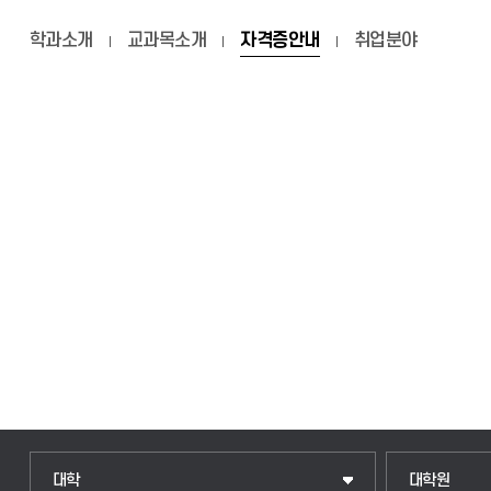
학과소개
교과목소개
자격증안내
취업분야
인문융합공공인재학부
일반대학원
대학
대학원