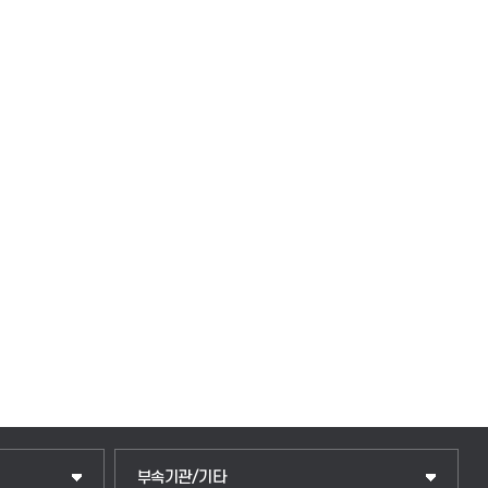
중앙도서관
부속기관/기타